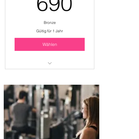
690C
690
Bronze
Gültig für 1 Jahr
Wählen
Indoor-Fitnesspark auf 1400m2
Kraft, Ausdauer & Group Fitness
Gratis Sauna & Dusche
Individuelles Trainingsprogramme
Eingeschränktes Training
Keine Kündigungsfristen