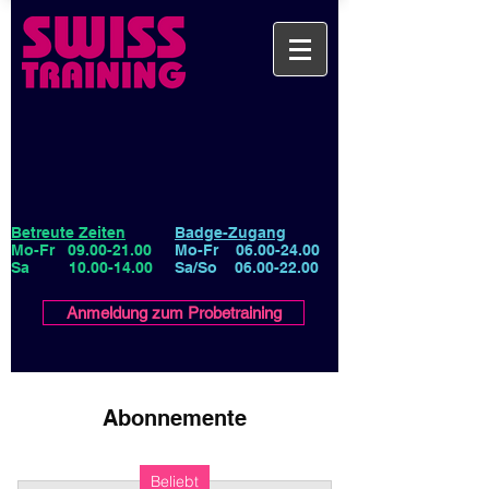
Betreute Zeiten
Badge-Zugang
Mo-Fr
09.00-21.00
Mo-Fr
06.00-24.00
Sa
10.00-14.00
Sa/So
06.00-22.00
Anmeldung zum Probetraining
Abonnemente
Beliebt