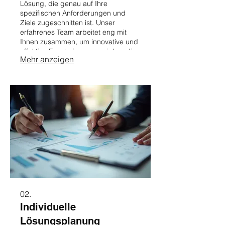
Lösung, die genau auf Ihre
spezifischen Anforderungen und
Ziele zugeschnitten ist. Unser
erfahrenes Team arbeitet eng mit
Ihnen zusammen, um innovative und
effektive Ergebnisse zu erzielen, die
Mehr anzeigen
Ihr Geschäft voranbringen.
02.
Individuelle
Lösungsplanung