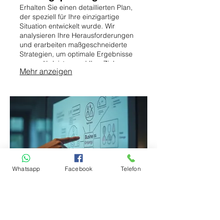
Erhalten Sie einen detaillierten Plan,
der speziell für Ihre einzigartige
Situation entwickelt wurde. Wir
analysieren Ihre Herausforderungen
und erarbeiten maßgeschneiderte
Strategien, um optimale Ergebnisse
zu gewährleisten und Ihre Ziele zu
Mehr anzeigen
erreichen.
Whatsapp
Facebook
Telefon
03.
Experten-Paket