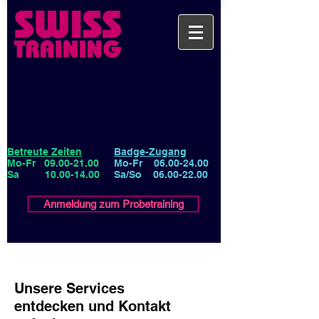
Betreute Zeiten
Badge-Zugang
Mo-Fr
09.00-21.00
Mo-Fr
06.00-24.00
Sa
10.00-14.00
Sa/So
06.00-22.00
Anmeldung zum Probetraining
Unsere Services
entdecken und Kontakt